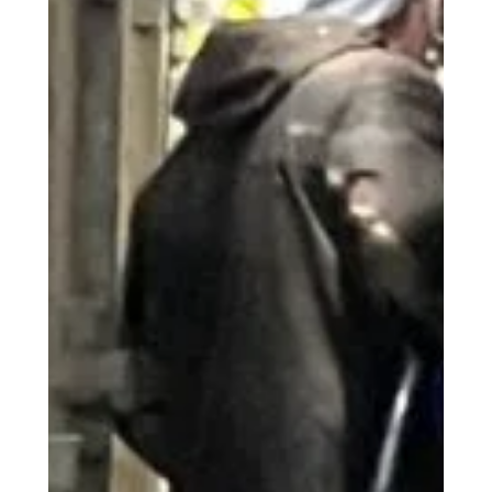
仕事をさせて頂いている工務店 雨漏り、屋根点
検、外壁塗装、リフォーム、新築相談 、空き家、
相続相談、ドアの調整等ご相談承ります。幸せを
生む住まいづくり メールマガジン始めました。
社長・窪寺伸浩コメント・住まいについて考えて
欲しいこと・住まいのお役立ち情報などなど！ ご
登録はこちら↓↓↓ sumai Gboard クリップボー
ドへようこそ。コピーしたテキストはここに保存
されます