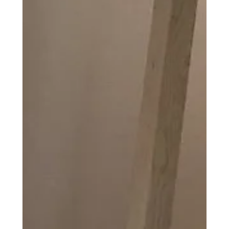
2021年8月4日
イベント・教室・見学会
素敵に完成しました！
場所 総武線 西荻窪付近です。 完成見学会始ま
りました。 いい住まいは、間取りと素材で決まる
の本を生かして、ちょっと違う建売現場です。 皆
さんのリフォーム、建て替えに参考にして下さ
い。 7/24-25 7/31、8/1 オープンしていま