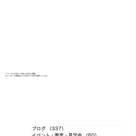
リフォームなど住まいに関するお役立ち情報、
マルトミホーム事業部からのお知らせや近況を更新しています。
ブログ
（337）
337件の記事
イベント・教室・見学会
（60）
60件の記事