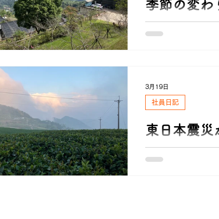
季節の変わ
皆さん、大丈夫です
いました。 花粉も
に、専念したいと。
3月19日
社員日記
東日本震災
先日、3/11 東日本
時、原発炉の制御担
が、報道されていた
公での発言を控えて
か？を伝えたいと。
の危機に、スタッフ