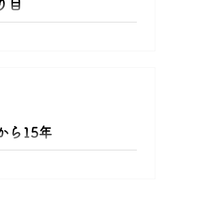
り目
か？ 今回は、ひどい風邪をひいてしま
今年は、威力あると聞きます。 乗り切る
 こう言う時は、休むに限る！！
から15年
大震災から 15年経ちました。 その
当していた所長さんのインタビュー
。 当事者の為、審議が終わるまでは、
来たと。 その時なのが起こっていた
 このままでは、本州自体どうなるか？
と臨み、偶然の重なり、神様なのか仏