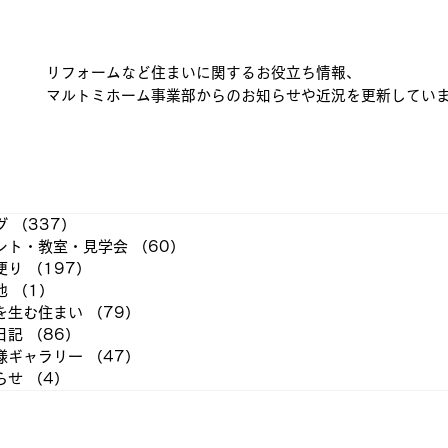
リフォームなど住まいに関するお役立ち情報、
マルトミホーム事業部からのお知らせや近況を更新してい
グ
（337）
337件の記事
ント・教室・見学会
（60）
60件の記事
便り
（197）
197件の記事
他
（1）
1件の記事
を生む住まい
（79）
79件の記事
日記
（86）
86件の記事
様ギャラリー
（47）
47件の記事
らせ
（4）
4件の記事