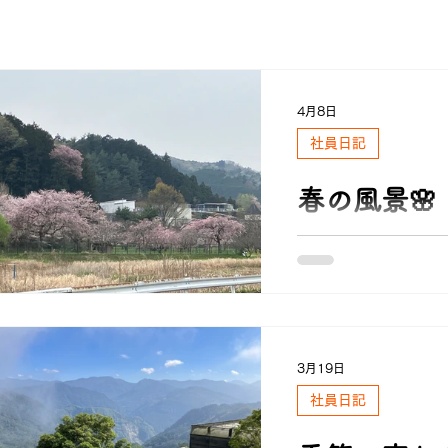
4月8日
社員日記
春の風景🌸
桜🌸 今年は、入学
🌱✨を迎え新しいシ
が待つ一年になるか
差しは、暑いくらい
ます。
3月19日
社員日記