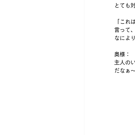
とても
「これ
言って
なによ
奥様：
主人の
だなぁ