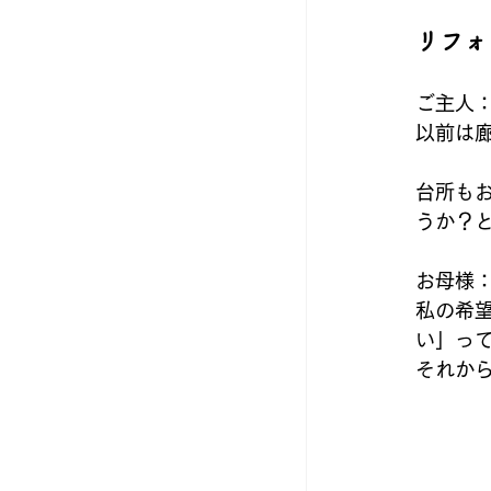
リフォ
ご主人
以前は
台所も
うか？
お母様
私の希
い」っ
それか