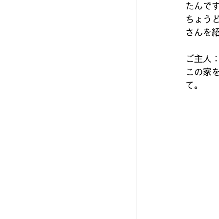
たんで
ちょう
さんを
ご主人
この家
て。