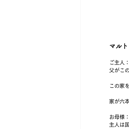
マルト
ご主人
父がこ
この家
家が六
お母様
主人は