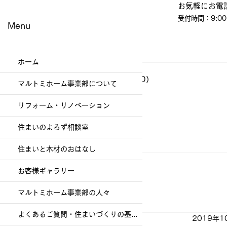
​お気軽にお電
受付時間：9:00
Menu
ホーム
ブログ
（337）
337件の記事
イベント・教室・見学会
（60）
60件の記事
マルトミホーム事業部について
現場便り
（197）
197件の記事
その他
（1）
1件の記事
リフォーム・リノベーション
幸福を生む住まい
（79）
79件の記事
社員日記
（86）
86件の記事
住まいのよろず相談室
お客様ギャラリー
（47）
47件の記事
お知らせ
（4）
4件の記事
住まいと木材のおはなし
お客様ギャラリー
マルトミホーム事業部の人々
よくあるご質問・住まいづくりの基礎知識
2019年1