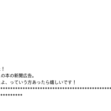
た！
スの本の新聞広告。
たよ、っていう方あったら嬉しいです！
*********************************************
**********