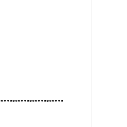
***********************