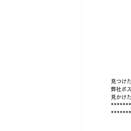
見つけ
弊社ボ
見かけ
******
******