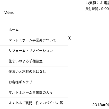
​お気軽にお電
受付時間：9:00
Menu
ホーム
ブログ
（337）
337件の記事
イベント・教室・見学会
（60）
60件の記事
マルトミホーム事業部について
現場便り
（197）
197件の記事
その他
（1）
1件の記事
リフォーム・リノベーション
幸福を生む住まい
（79）
79件の記事
社員日記
（86）
86件の記事
住まいのよろず相談室
お客様ギャラリー
（47）
47件の記事
お知らせ
（4）
4件の記事
住まいと木材のおはなし
お客様ギャラリー
マルトミホーム事業部の人々
よくあるご質問・住まいづくりの基礎知識
2018年9