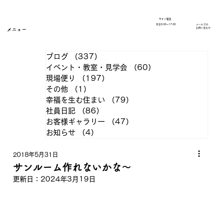
今すぐ電話
​平日9:00～17:00
メールでの
​お問い合わせ
メニュー
ブログ
（337）
337件の記事
イベント・教室・見学会
（60）
60件の記事
現場便り
（197）
197件の記事
その他
（1）
1件の記事
幸福を生む住まい
（79）
79件の記事
社員日記
（86）
86件の記事
お客様ギャラリー
（47）
47件の記事
お知らせ
（4）
4件の記事
2018年5月31日
サンルーム作れないかな～
更新日：
2024年3月19日