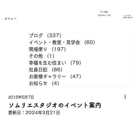
今すぐ電話
​平日9:00～17:00
メールでの
​お問い合わせ
メニュー
ブログ
（337）
337件の記事
イベント・教室・見学会
（60）
60件の記事
現場便り
（197）
197件の記事
その他
（1）
1件の記事
幸福を生む住まい
（79）
79件の記事
社員日記
（86）
86件の記事
お客様ギャラリー
（47）
47件の記事
お知らせ
（4）
4件の記事
2015年5月7日
ソムリエスタジオのイベント案内
更新日：
2024年3月21日