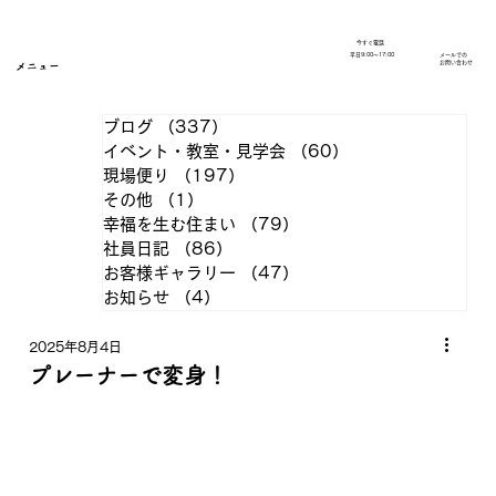
今すぐ電話
​平日9:00～17:00
メールでの
​お問い合わせ
メニュー
ブログ
（337）
337件の記事
イベント・教室・見学会
（60）
60件の記事
現場便り
（197）
197件の記事
その他
（1）
1件の記事
幸福を生む住まい
（79）
79件の記事
社員日記
（86）
86件の記事
お客様ギャラリー
（47）
47件の記事
お知らせ
（4）
4件の記事
2025年8月4日
プレーナーで変身！