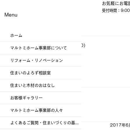
​お気軽にお電
受付時間：9:00
Menu
ホーム
ブログ
（337）
337件の記事
イベント・教室・見学会
（60）
60件の記事
マルトミホーム事業部について
現場便り
（197）
197件の記事
その他
（1）
1件の記事
リフォーム・リノベーション
幸福を生む住まい
（79）
79件の記事
社員日記
（86）
86件の記事
住まいのよろず相談室
お客様ギャラリー
（47）
47件の記事
お知らせ
（4）
4件の記事
住まいと木材のおはなし
お客様ギャラリー
マルトミホーム事業部の人々
よくあるご質問・住まいづくりの基礎知識
2017年6