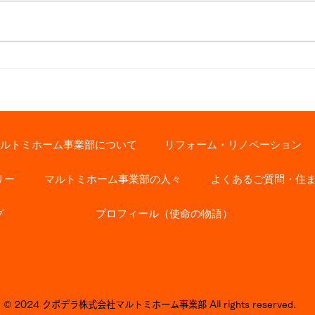
Nご夫妻の
お客様インタビュー【新築】
川口市 S様
ルトミホーム事業部について
リフォーム・リノベーション
リー
マルトミホーム事業部の人々
よくあるご質問・住
グ
プロフィール（使命の物語）
© 2024 クボデラ株式会社マルトミホーム事業部 All rights reserved.