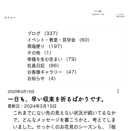
今すぐ電話
​平日9:00～17:00
メールでの
​お問い合わせ
メニュー
ブログ
（337）
337件の記事
イベント・教室・見学会
（60）
60件の記事
現場便り
（197）
197件の記事
その他
（1）
1件の記事
幸福を生む住まい
（79）
79件の記事
社員日記
（86）
86件の記事
お客様ギャラリー
（47）
47件の記事
お知らせ
（4）
4件の記事
2020年4月16日
一日も、早い収束を祈るばかりです。
更新日：
2024年3月19日
これまでにない先の見えない状況が続いてるなか
で、どんなメッセージを書こうかと、考えてしま
いました。せっかくのお花見のシーズンも、「桜