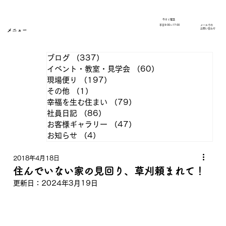
今すぐ電話
​平日9:00～17:00
メールでの
​お問い合わせ
メニュー
ブログ
（337）
337件の記事
イベント・教室・見学会
（60）
60件の記事
現場便り
（197）
197件の記事
その他
（1）
1件の記事
幸福を生む住まい
（79）
79件の記事
社員日記
（86）
86件の記事
お客様ギャラリー
（47）
47件の記事
お知らせ
（4）
4件の記事
2018年4月18日
住んでいない家の見回り、草刈頼まれて！
更新日：
2024年3月19日