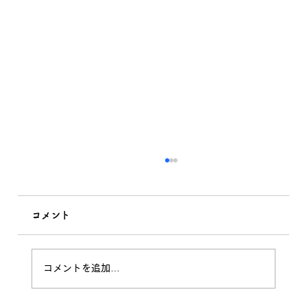
コメント
木の伐採 無事に完了！
コメントを追加…