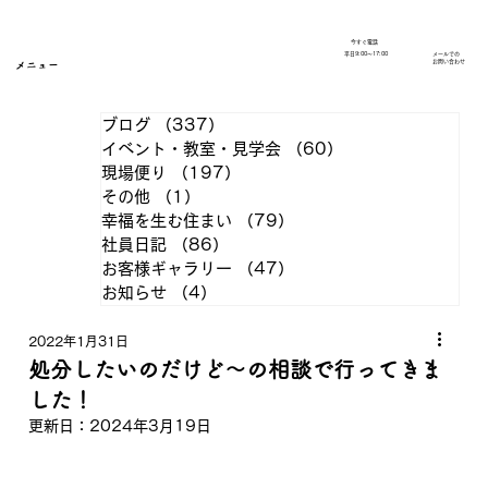
今すぐ電話
​平日9:00～17:00
メールでの
​お問い合わせ
メニュー
ブログ
（337）
337件の記事
イベント・教室・見学会
（60）
60件の記事
現場便り
（197）
197件の記事
その他
（1）
1件の記事
幸福を生む住まい
（79）
79件の記事
社員日記
（86）
86件の記事
お客様ギャラリー
（47）
47件の記事
お知らせ
（4）
4件の記事
2022年1月31日
処分したいのだけど〜の相談で行ってきま
した！
更新日：
2024年3月19日