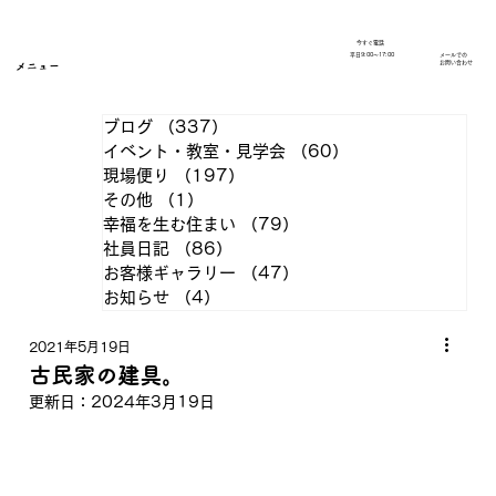
今すぐ電話
​平日9:00～17:00
メールでの
​お問い合わせ
メニュー
ブログ
（337）
337件の記事
イベント・教室・見学会
（60）
60件の記事
現場便り
（197）
197件の記事
その他
（1）
1件の記事
幸福を生む住まい
（79）
79件の記事
社員日記
（86）
86件の記事
お客様ギャラリー
（47）
47件の記事
お知らせ
（4）
4件の記事
2021年5月19日
古民家の建具。
更新日：
2024年3月19日