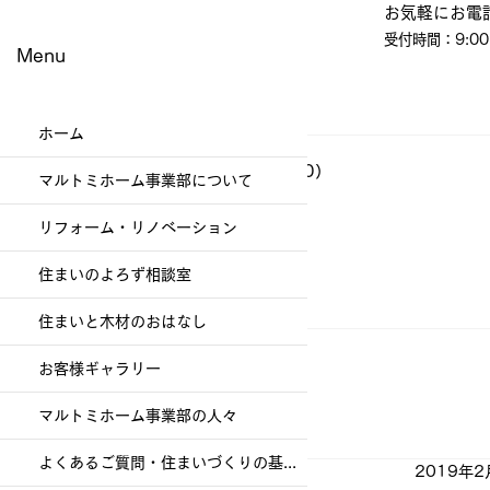
​お気軽にお電
受付時間：9:00
Menu
ホーム
ブログ
（337）
337件の記事
イベント・教室・見学会
（60）
60件の記事
マルトミホーム事業部について
現場便り
（197）
197件の記事
その他
（1）
1件の記事
リフォーム・リノベーション
幸福を生む住まい
（79）
79件の記事
社員日記
（86）
86件の記事
住まいのよろず相談室
お客様ギャラリー
（47）
47件の記事
お知らせ
（4）
4件の記事
住まいと木材のおはなし
お客様ギャラリー
マルトミホーム事業部の人々
よくあるご質問・住まいづくりの基礎知識
2019年2