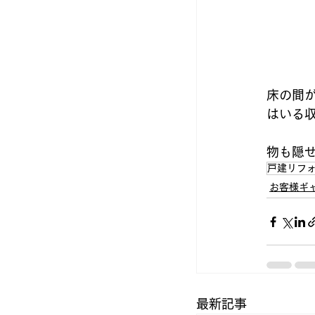
床の間
はいる
物も隠
戸建リフ
お客様ギ
最新記事