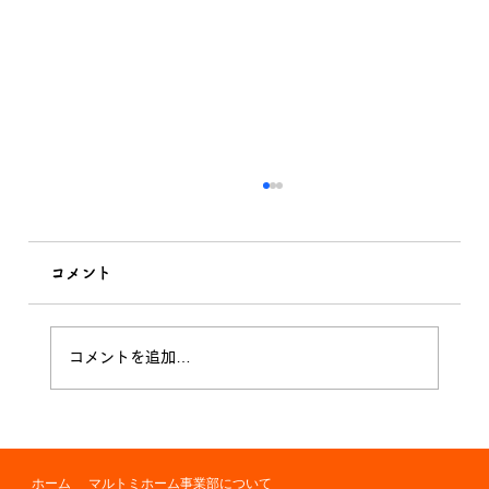
コメント
木の伐採 無事に完了！
コメントを追加…
ホーム
マルトミホーム事業部について