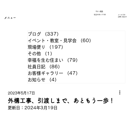
今すぐ電話
​平日9:00～17:00
メールでの
​お問い合わせ
メニュー
ブログ
（337）
337件の記事
イベント・教室・見学会
（60）
60件の記事
現場便り
（197）
197件の記事
その他
（1）
1件の記事
幸福を生む住まい
（79）
79件の記事
社員日記
（86）
86件の記事
お客様ギャラリー
（47）
47件の記事
お知らせ
（4）
4件の記事
2023年5月17日
外構工事、引渡しまで、あともう一歩！
更新日：
2024年3月19日