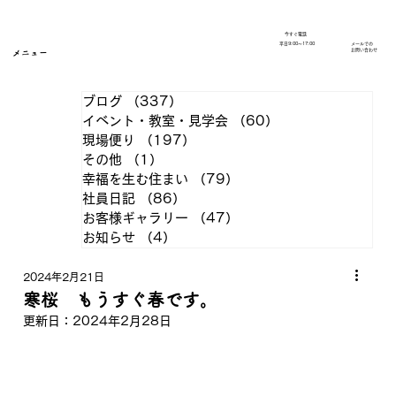
今すぐ電話
​平日9:00～17:00
メールでの
​お問い合わせ
メニュー
ブログ
（337）
337件の記事
イベント・教室・見学会
（60）
60件の記事
現場便り
（197）
197件の記事
その他
（1）
1件の記事
幸福を生む住まい
（79）
79件の記事
社員日記
（86）
86件の記事
お客様ギャラリー
（47）
47件の記事
お知らせ
（4）
4件の記事
2024年2月21日
寒桜 もうすぐ春です。
更新日：
2024年2月28日