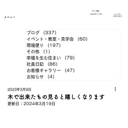
今すぐ電話
​平日9:00～17:00
メールでの
​お問い合わせ
メニュー
ブログ
（337）
337件の記事
イベント・教室・見学会
（60）
60件の記事
現場便り
（197）
197件の記事
その他
（1）
1件の記事
幸福を生む住まい
（79）
79件の記事
社員日記
（86）
86件の記事
お客様ギャラリー
（47）
47件の記事
お知らせ
（4）
4件の記事
2023年3月9日
木で出来たもの見ると嬉しくなります
更新日：
2024年3月19日