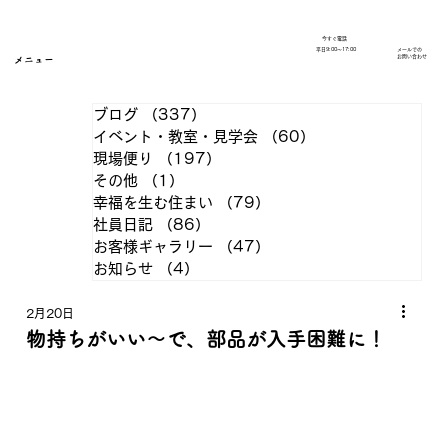
今すぐ電話
​平日9:00～17:00
メールでの
​お問い合わせ
メニュー
ブログ
（337）
337件の記事
イベント・教室・見学会
（60）
60件の記事
現場便り
（197）
197件の記事
その他
（1）
1件の記事
幸福を生む住まい
（79）
79件の記事
社員日記
（86）
86件の記事
お客様ギャラリー
（47）
47件の記事
お知らせ
（4）
4件の記事
2月20日
物持ちがいい〜で、部品が入手困難に！