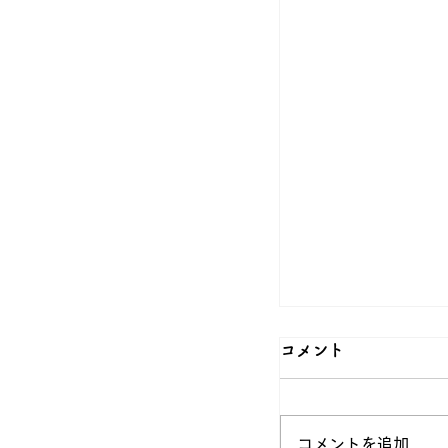
コメント
コメントを追加…
西日がきつい！