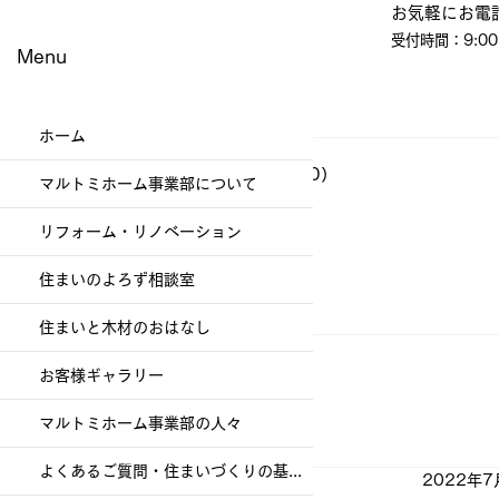
​お気軽にお電
受付時間：9:00
Menu
ホーム
ブログ
（337）
337件の記事
イベント・教室・見学会
（60）
60件の記事
マルトミホーム事業部について
現場便り
（197）
197件の記事
その他
（1）
1件の記事
リフォーム・リノベーション
幸福を生む住まい
（79）
79件の記事
社員日記
（86）
86件の記事
住まいのよろず相談室
お客様ギャラリー
（47）
47件の記事
お知らせ
（4）
4件の記事
住まいと木材のおはなし
お客様ギャラリー
マルトミホーム事業部の人々
よくあるご質問・住まいづくりの基礎知識
2022年7