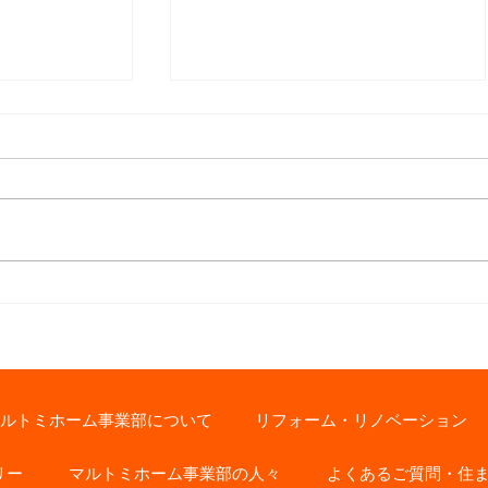
天然木の経年変化を楽しむ
り損ねた男た
ルトミホーム事業部について
リフォーム・リノベーション
リー
マルトミホーム事業部の人々
よくあるご質問・住