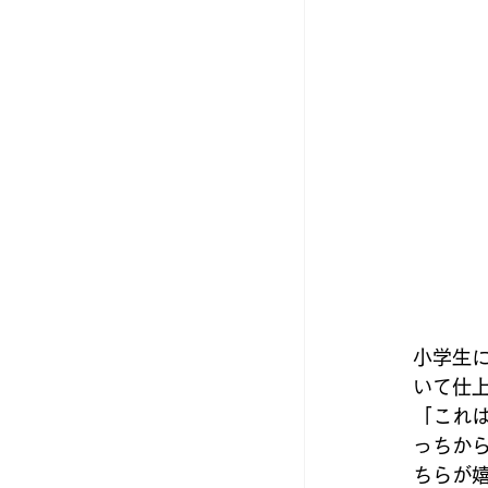
小学生
いて仕
「これ
っちか
ちらが嬉