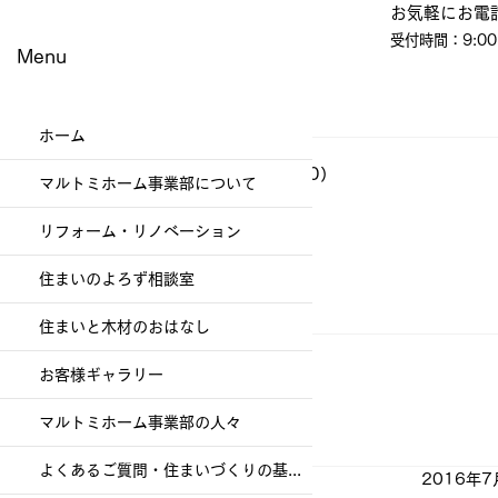
​お気軽にお電
受付時間：9:00
Menu
ホーム
ブログ
（337）
337件の記事
イベント・教室・見学会
（60）
60件の記事
マルトミホーム事業部について
現場便り
（197）
197件の記事
その他
（1）
1件の記事
リフォーム・リノベーション
幸福を生む住まい
（79）
79件の記事
社員日記
（86）
86件の記事
住まいのよろず相談室
お客様ギャラリー
（47）
47件の記事
お知らせ
（4）
4件の記事
住まいと木材のおはなし
お客様ギャラリー
マルトミホーム事業部の人々
よくあるご質問・住まいづくりの基礎知識
2016年7