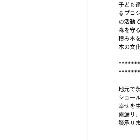
子ども
るプロ
の活動
森を守
積み木
木の文
******
******
地元で
ショール
幸せを
雨漏り
談承り