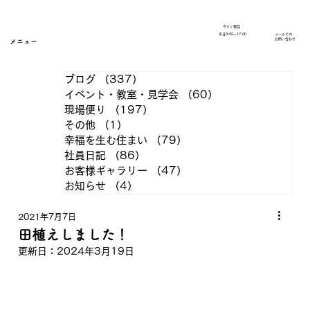
今すぐ電話
​平日9:00～17:00
メールでの
​お問い合わせ
メニュー
ブログ
（337）
337件の記事
イベント・教室・見学会
（60）
60件の記事
現場便り
（197）
197件の記事
その他
（1）
1件の記事
幸福を生む住まい
（79）
79件の記事
社員日記
（86）
86件の記事
お客様ギャラリー
（47）
47件の記事
お知らせ
（4）
4件の記事
2021年7月7日
田植えしました！
更新日：
2024年3月19日