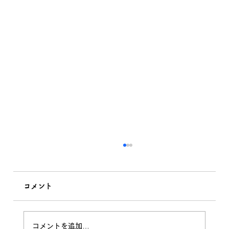
コメント
木の伐採 無事に完了！
コメントを追加…