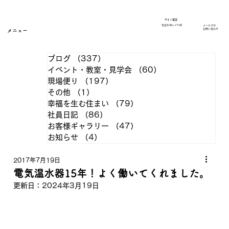
今すぐ電話
​平日9:00～17:00
メールでの
​お問い合わせ
メニュー
ブログ
（337）
337件の記事
イベント・教室・見学会
（60）
60件の記事
現場便り
（197）
197件の記事
その他
（1）
1件の記事
幸福を生む住まい
（79）
79件の記事
社員日記
（86）
86件の記事
お客様ギャラリー
（47）
47件の記事
お知らせ
（4）
4件の記事
2017年7月19日
電気温水器15年！よく働いてくれました。
更新日：
2024年3月19日